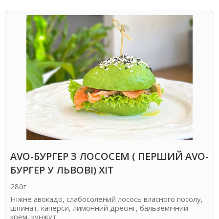
AVO-БУРГЕР З ЛОСОСЕМ ( ПЕРШИЙ АVO-
БУРГЕР У ЛЬВОВІ) ХІТ
280г
Ніжне авокадо, слабосолений лосось власного посолу,
шпинат, каперси, лимонний дресінг, бальземічний
крем, кунжут