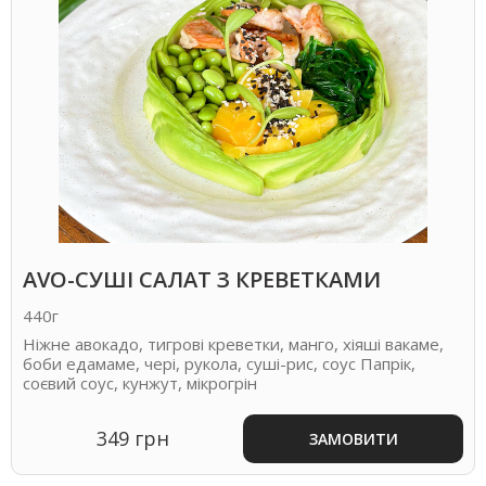
AVO-CУШІ САЛАТ З КРЕВЕТКАМИ
440г
Ніжне авокадо, тигрові креветки, манго, хіяші вакаме,
боби едамаме, чері, рукола, суші-рис, соус Папрік,
соєвий соус, кунжут, мікрогрін
349 грн
ЗАМОВИТИ