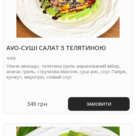
AVO-СУШІ САЛАТ З ТЕЛЯТИНОЮ
440г
Ніжне авокадо, телятина гриль маринований імбир,
ананас гриль,
стручкова квасоля, суші-рис, соус Папрік,
кунжут, мікрогрін, соєвий соус
349 грн
ЗАМОВИТИ