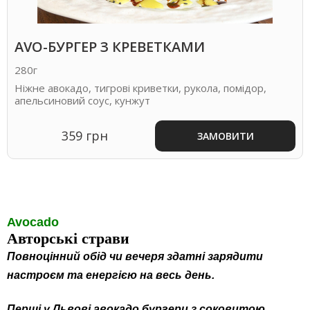
AVO-БУРГЕР З КРЕВЕТКАМИ
280г
Ніжне авокадо, тигрові криветки, рукола, помідор,
апельсиновий соус, кунжут
359 грн
ЗАМОВИТИ
Avocado
Авторські страви
Повноцінний обід чи вечеря здатні зарядити
настроєм та енергією на весь день.
Перші у Львові авокадо бургери з соковитою