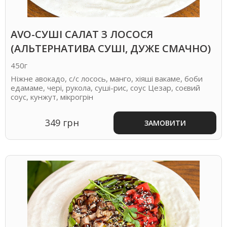
AVO-СУШІ САЛАТ З ЛОСОСЯ
(АЛЬТЕРНАТИВА СУШІ, ДУЖЕ СМАЧНО)
450г
Ніжне авокадо, с/с лосось, манго, хіяші вакаме, боби
едамаме, чері, рукола, суші-рис, соус Цезар, соєвий
соус, кунжут, мікрогрін
349 грн
ЗАМОВИТИ