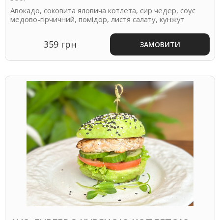
Авокадо, соковита яловича котлета, сир чедер, соус
медово-гірчичний, помідор, листя салату, кунжут
359 грн
ЗАМОВИТИ