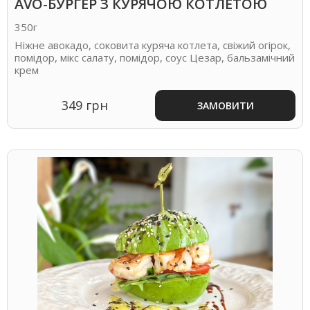
AVO-БУРГЕР З КУРЯЧОЮ КОТЛЕТОЮ
350г
Ніжне авокадо, соковита куряча котлета, свіжий огірок,
помідор, мікс салату, помідор, соус Цезар, бальзамічний
крем
349 грн
ЗАМОВИТИ