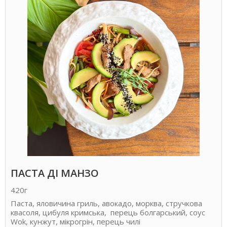
ПАСТА ДІ МАНЗО
420г
Паста, яловичина гриль, авокадо, морква, стручкова
квасоля, цибуля кримська, перець болгарський, соус
Wok, кунжут, мікрогрін, перець чилі