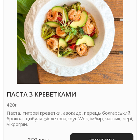
ПАСТА З КРЕВЕТКАМИ
420г
Паста, тигрові креветки, авокадо, перець болгарський,
броколі, цибуля фіолетова,соус Wok, імбир, часник, чері,
мікрогрін.
359 грн