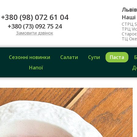
Львів
+380 (98) 072 61 04
Наші
СТРЦ S
+380 (73) 092 75 24
ТРЦ Vic
Замовити дзвінок
Староє
ТЦ Оке
Сезонні новинки
Салати
Супи
Паста
Напої
Д