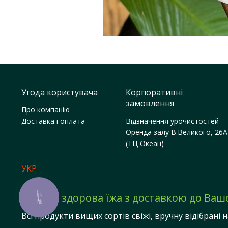
Угода користувача
Корпоративні
замовлення
Про компанію
Доставка і оплата
Відзначення урочистостей
Оренда залу В.Великого, 26А
(ТЦ Океан)
УКР
Смачна здорова їжа з доставкою до Ваш
КНОПКА
ЗВ'ЯЗКУ
Всі продукти вищих сортів свіжі, вручну відібрані