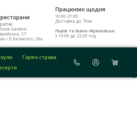
Працюємо щодня
10:00-21:00
 ресторани
Доставка до 79хв
partak
toria Gardens
Львів та Івано-Франківськ
врейська, 37
з 10:00 до 22:00 год
ан / В.Великого, 26а
Боули
Гарячі страви
есерти