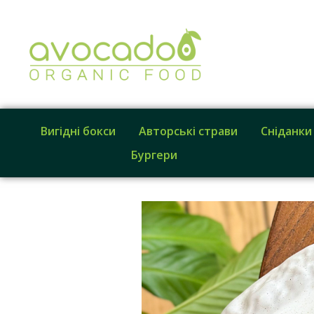
Вигідні бокси
Авторські страви
Сніданки
Бургери