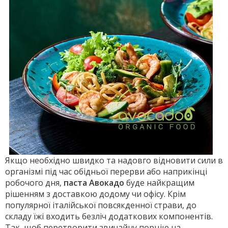
Якщо необхідно швидко та надовго відновити сили в
організмі під час обідньої перерви або наприкінці
робочого дня,
паста Авокадо
буде найкращим
рішенням з доставкою додому чи офісу. Крім
популярної італійської повсякденної страви, до
складу їжі входить безліч додаткових компонентів.
Так, щоб перетворити звичайну порцію на