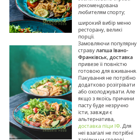
рекомендована
любителям спорту;
широкий вибір меню
ресторану, великі
порції.
Замовляючи популярну
страву
лапша Івано-
Франківськ, доставка
привезе її повністю
готовою для вживання.
Пакування не потрібно
додатково розігрівати
або охолоджувати. Але
якщо з якоїсь причини
пасту буде незручно
їсти, завжди є
альтернатива,
доставка піци ІФ
. Для
неї взагалі не потрібні
тарілки чи столові