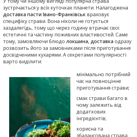
У тому чи іншому вигляді популярна страва
зустрічається у всіх куточках планети. Налагоджена
доставка пасти Івано-Франківськ
враховує
специфіку страви. Вона ніколи не готується
заздалегідь, тому що через годину втрачає свої
естетичні та частину поживних властивостей. Саме
тому, замовляючи блюдо
локшина, доставка
одразу
розвозить його за замовниками після приготування
досвідченими кухарями. А секретами популярності
варто виділити:
мінімально потрібний
час на повноцінне
приготування страви;
смак страви багато в
чому залежить від
додаткових
інгредієнтів;
корисна та
збалансована страва