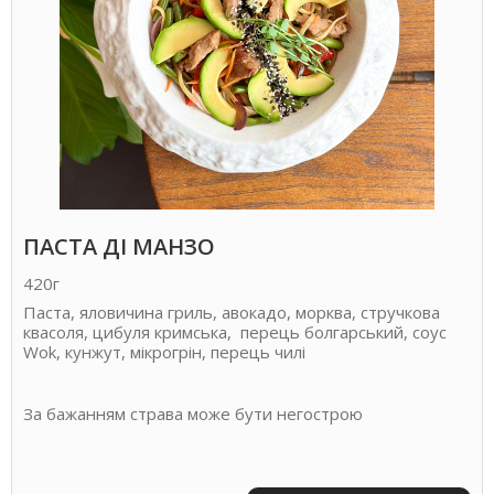
ПАСТА ДІ МАНЗО
420г
Паста, яловичина гриль, авокадо, морква, стручкова
квасоля, цибуля кримська, перець болгарський, соус
Wok, кунжут, мікрогрін, перець чилі
За бажанням страва може бути негострою