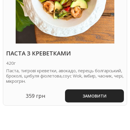
ПАСТА З КРЕВЕТКАМИ
420г
Паста, тигрові креветки, авокадо, перець болгарський,
броколі, цибуля фіолетова,соус Wok, імбир, часник, чері,
мікрогрін.
359 грн
ЗАМОВИТИ