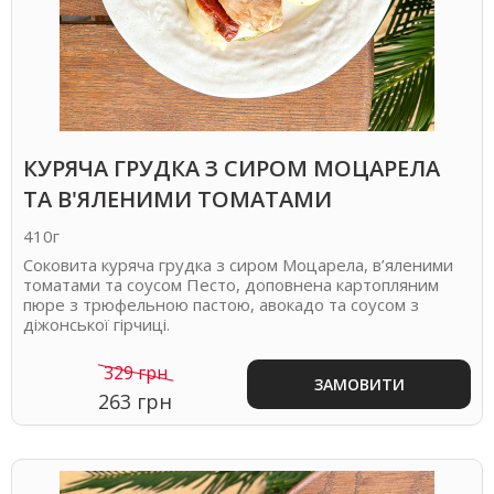
КУРЯЧА ГРУДКА З СИРОМ МОЦАРЕЛА
ТА В'ЯЛЕНИМИ ТОМАТАМИ
410г
Соковита куряча грудка з сиром Моцарела, в’яленими
томатами та соусом Песто, доповнена картопляним
пюре з трюфельною пастою, авокадо та соусом з
діжонської гірчиці.
329 грн
ЗАМОВИТИ
263 грн