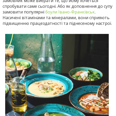
замовник може вибрати те, що йому хочеться
спробувати саме сьогодні. Або як доповнення до супу
замовити популярні
боули Івано-Франківськ
.
Насичені вітамінами та мінералами, вони сприяють
підвищенню працездатності та піднесеному настрої.