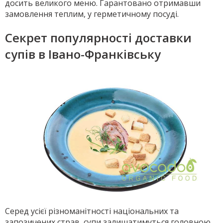
досить великого меню. Гарантовано отримавши
замовлення теплим, у герметичному посуді.
Секрет популярності доставки
супів в Івано-Франківську
Серед усієї різноманітності національних та
запозичених страв, супи залишатимуться головною