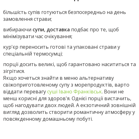
більшість супів готуються безпосередньо на день
замовлення страви;
вибираючи
супи, доставка
подбає про те, щоб
мінімізувати час очікування;
кур'єр переносить готові та упаковані страви у
спеціальній термосумці;
порції досить великі, щоб гарантовано насититься та
зігрітися.
Якщо хочеться знайти в меню альтернативу
свіжоприготовленому супу з морепродуктів, варто
віддати перевагу
суші Івано Франківськ
. Вони не
менш корисні для здоров'я. Однієї порції вистачить,
щоб нагодувати двох людей. А екзотичний зовнішній
вигляд дозволить створити романтичну атмосферу у
повсякденному домашньому побуті.