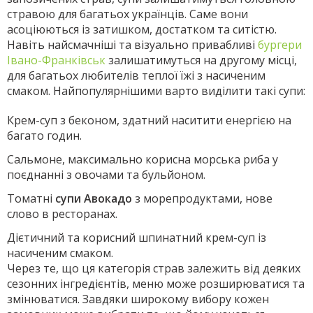
стравою для багатьох українців. Саме вони
асоціюються із затишком, достатком та ситістю.
Навіть найсмачніші та візуально привабливі
бургери
Івано-Франківськ
залишатимуться на другому місці,
для багатьох любителів теплої їжі з насиченим
смаком. Найпопулярнішими варто виділити такі супи:
Крем-суп з беконом, здатний наситити енергією на
багато годин.
Сальмоне, максимально корисна морська риба у
поєднанні з овочами та бульйоном.
Томатні
супи Авокадо
з морепродуктами, нове
слово в ресторанах.
Дієтичний та корисний шпинатний крем-суп із
насиченим смаком.
Через те, що ця категорія страв залежить від деяких
сезонних інгредієнтів, меню може розширюватися та
змінюватися. Завдяки широкому вибору кожен