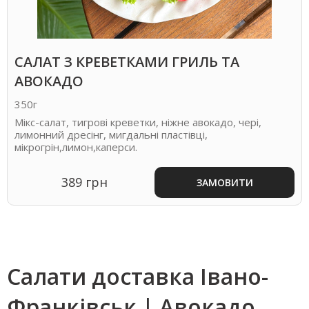
САЛАТ З КРЕВЕТКАМИ ГРИЛЬ ТА
АВОКАДО
350г
Мікс-салат, тигрові креветки, ніжне авокадо, чері,
лимонний дресінг, мигдальні пластівці,
мікрогрін,лимон,каперси.
389 грн
ЗАМОВИТИ
Салати доставка Івано-
Франківськ | Авокадо