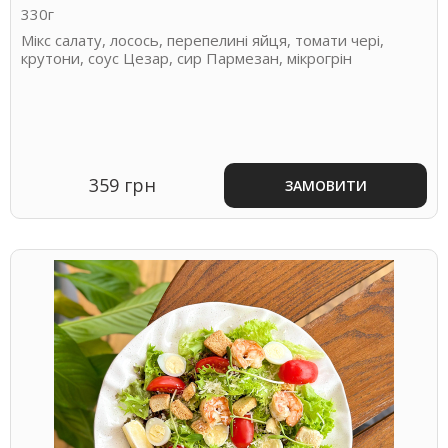
330г
Мікс салату, лосось, перепелині яйця, томати чері,
крутони, соус Цезар, сир Пармезан, мікрогрін
359 грн
ЗАМОВИТИ