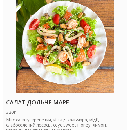
САЛАТ ДОЛЬЧЕ МАРЕ
320г
Мікс салату, креветки, кільця кальмара, мідії,
слабосолений лосось, соус Sweet Honey, лимон,
каперси, томати чері, мікрогрін