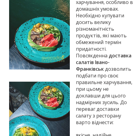
харчування, особливо в
домашніх умовах.
Необхідно купувати
досить велику
різноманітність
продуктів, які мають
обмежений термін
придатності.
Повсякденна
доставка
салатів Івано-
Франківськ
дозволить
подбати про своє
правильне харчування,
при цьому не
доклавши для цього
надмірних зусиль. До
переваг доставки
салату з ресторану
варто віднести:
якісне, надійне