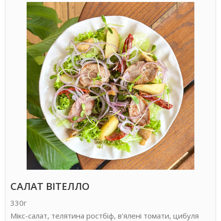
САЛАТ ВІТЕЛЛО
330г
Мікс-салат, телятина ростбіф, в'ялені томати, цибуля