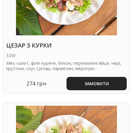
ЦЕЗАР З КУРКИ
320г
Мікс-салат, філе куряче, бекон, перепилині яйця, чері,
крутони, соус Цезар, пармезан, мікрогрін
274 грн
ЗАМОВИТИ