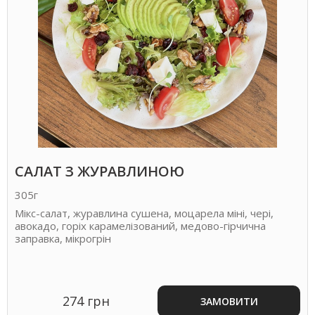
САЛАТ З ЖУРАВЛИНОЮ
305г
Мікс-салат, журавлина сушена, моцарела міні, чері,
авокадо, горіх карамелізований, медово-гірчична
заправка, мікрогрін
274 грн
ЗАМОВИТИ