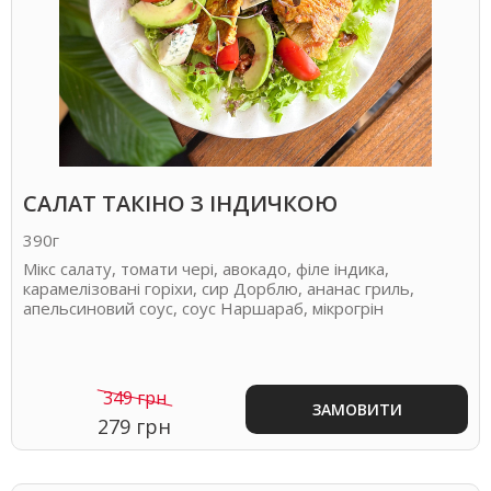
САЛАТ ТАКІНО З ІНДИЧКОЮ
390г
Мікс салату, томати чері, авокадо, філе індика,
карамелізовані горіхи, сир Дорблю, ананас гриль,
апельсиновий соус, соус Наршараб, мікрогрін
349 грн
ЗАМОВИТИ
279 грн