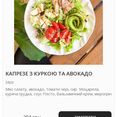
КАПРЕЗЕ З КУРКОЮ ТА АВОКАДО
380г
Мікс салату, авокадо, томати чері, сир Моцарела,
куряча грудка, соус Песто, бальзамічний крем, мікрогрін
294 грн