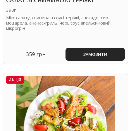
САЛАТ ЗІ СВИНИНОЮ ТЕРІЯКІ
390г
Мікс салату, свинина в соусі теріякі, авокадо, сир
моцарела, ананас-гриль, чері, соус апельсиновий,
мікрогрін
359 грн
ЗАМОВИТИ
АКЦІЯ